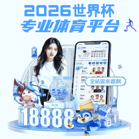
注册入口
壹号娱乐大厅入口
· 体育观
看更便捷
连接你的赛事视野，打造球迷专属的数字主场。
壹号娱乐
大厅入口网页版
提供多终端支持、高清视频、 实时比分与
赛事推荐，让你随时随地畅享体育内容。
网页端入口