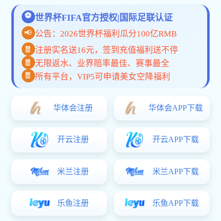
下载APP
麦克法兰谈内托和加纳乔伤情切尔西具
备成功的多重基础
2026-06-15 04:27
阅读 41 次