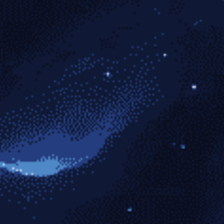
另一方面，对于太阳而言，
下来的比赛中进一步攀升。
实力。
最终，这一事件提醒我们，
功的球队，需要稳固基础，
总结：
综上所述，本赛季杜兰特加
起。这说明篮球是一项集体
发展框架，为未来铺平道路
无论是对于火箭还是太阳，
合自己的发展路径，实现共