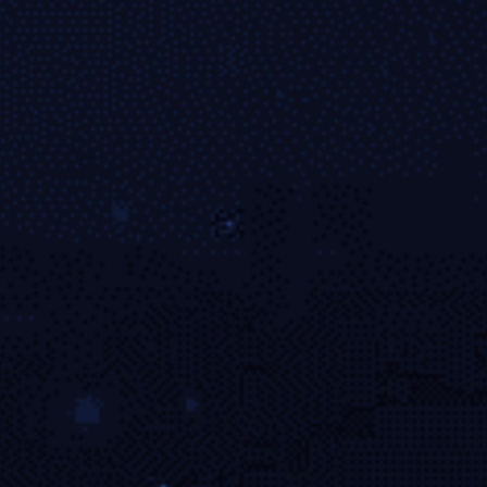
马埃
一直是备受关注的话题。近期，多...
4赛
的进球参与情况进行全面的分析和...
衔
各大俱乐部之间的对抗也愈加引人...
联系我们
快速导航