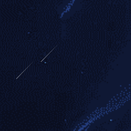
最后，从数据上来看，火箭
由于体系变动带来的影响，
2、球员化学反
除了战术上的调整外，球员
整个球队的命运。虽然杜兰
然而，在实际比赛中，我们
员习惯于单打独斗，而忽略
着巨大的压力，他们需要时
与此同时，由于缺乏充分默
难以预测。因此，在未来比
3、太阳队意外