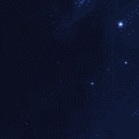
相较于火箭的不顺利表现，
胜利。这其中一个重要原因
积极心理建设，使得每位成
此外，太阳教练组针对球队
他们能够灵活调整策略，通
队表现更加均衡。
最后，太阳阵中的年轻小将
这种新鲜血液注入给球队带
4、未来展望与
展望未来，对于火箭来说，
提高技战术水平，以便让所
动，也是非常必要的一步。