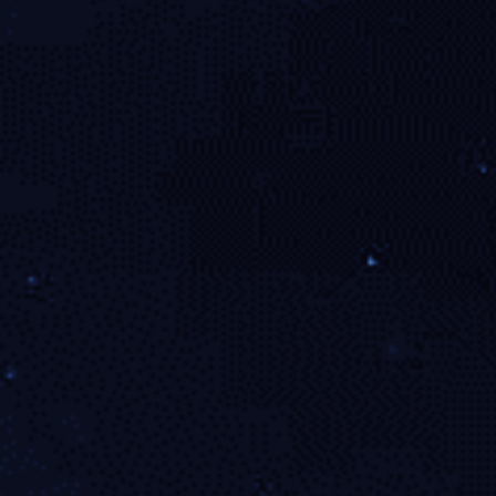
下一篇
祝黄旭新婚快乐愿你们携手共度美