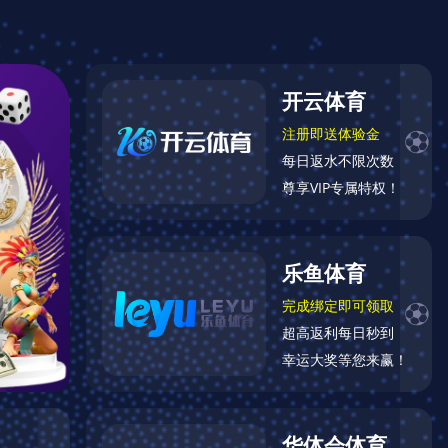
App
公司
体育
注册入口
简介
新闻
看更便捷
终端支持、高清视频、 实