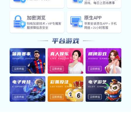
一，他的去留将深刻影响到未来多年的比赛走势。
2、雄鹿队现状与前景分析
当前，雄鹿队正处于重建与争冠并存的重要阶段。尽管他们
曾经获得过总冠军，但随着其他强队如凯尔特人、勇士等逐
渐崛起，雄鹿面临着巨大的压力。在这种背景下，如果失去
字母哥，无疑会让球队重回重建期，对未来造成不利影响。
此外，目前球队阵容中还有一些年轻有潜力的球员，例如米
德尔顿和霍乐迪，他们都能够在一定程度上承担起进攻责
任。然而，与顶级超级明星相比，这些球员尚显不足。如果
没有像字母哥这样绝对核心存在，即便其他球员再优秀，也
很难保持稳定胜率。
纵观整个联赛，各支球队都在不断强化自己的阵容以争夺总
冠军。如果雄鹿不能妥善处理好字母哥的问题，将可能错失
再次冲击总冠军机会。而这不仅关乎球队成绩，更关系到未