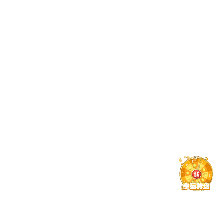
来几年的发展战略，因此他们必须做好准备，以迎接即将到
来的挑战。
3、选秀的重要性与影响
选秀无疑是每个赛季NBA的重要环节，是各支球队补充新鲜
血液的重要途径。今年的选秀被认为特别关键，因为许多天
才球员涌现出来，为各个团队提供了丰富的人才选择。如果
雄鹿能够利用好这次机会，引入一位高潜力的新星，将会为
他们整体实力增添不少砝码。
然而，如果此时失去了核心球员，那么即使引入再优秀的新
秀，也未必能填补空缺。这就要求管理层必须慎重考虑，不
仅要评估新人的能力，还要考虑如何围绕新加入球员构建新
的战术体系。同时，在选秀之后，如果仍然无法保住字母
哥，那么新的组合又该如何实现默契合作，也是一个挑战。