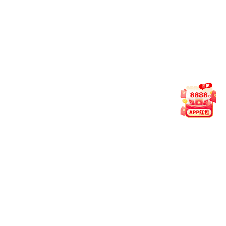
场较小却有潜力升值空间的新兴城市可能因此获得更多关
注，而传统豪门则需面对更大的竞争压力。
同时，这种变化还可能导致联盟内部力量对比的不均衡。例
如，一旦某支超强球队成功签下字母哥，其整体实力将大幅
提升，而相应地削弱其他团队原本平衡状态。这种情况不仅
改变了战术思路，也促使更多团队反思自己当前的发展策
略，以适应日益复杂多变的联盟环境。
总结：
综上所述，“雄鹿老板透露字母去留将在选秀前决定不确定是
否会继续留队”的消息，无疑牵动着每一个篮球迷心弦。在这
个关键时期，无论是对于王朝梦想中的韧性考验，又或是对
于未来蓝图规划，都将成为管理层必须面对的重要课题。而
这一切都将在接下来的时间里逐步浮出水面，为我们呈现出
更加精彩纷呈的篮球盛宴。