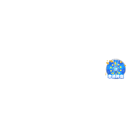
范依铭是一名年轻而富有潜力的发展联盟球员，他以灵活性
和良好的投篮技术著称。自进入职业联赛以来，他不断努力
提升自己的能力，并在多场比赛中展现出了可观的表现。这
次被召回，可以说是一次展示自我的绝佳机会，也是他向更
高水平迈进的重要一步。
虽然范依铭还处于发展阶段，但他具备了一定的大赛经验，
对即将来临的挑战也有心理准备。他深知自己肩负着填补翟
晓川空缺的重要任务，因此必定会全力以赴，用自己的努力
去争取为球队贡献力量。同时，他也希望通过这次机会获得
教练组和管理层更多的认可，为自己未来的发展铺平道路。
除了个人技术层面的提升之外，与其他队友之间默契配合也
是范依铭需要尽快解决的问题。在短时间内建立起信任关
系，并找到合适的位置进行有效沟通，对于他来说至关重
要。如果能够顺利融入球队，相信他将为北京队注入新的活
力，提高整体竞争力。