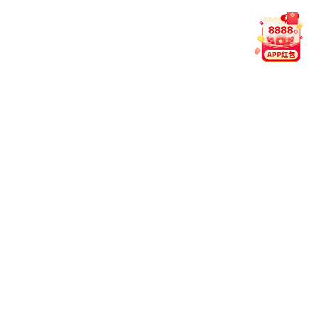
继续挖掘发展联盟人才，为今后可能出现的人手不足做好预
案，以确保能够维持稳定竞争力，实现季后赛目标。
总结：
综上所述，翟晓川的小腿肌肉拉伤给北京队带来了极大的挑
战，但同时也为年轻球员如范依铭提供了展示才华的平台。
如何有效组织现有资源，应对接下来的赛事，将是教练组和
全体成员共同努力追求成功的重要课题。
只要各方齐心协力，共同面对困难，相信北京队能够克服眼
前挑战，再创佳绩。同时，也期待着翟晓川早日康复归来，
与球队一起迎接新的辉煌！
分享到：