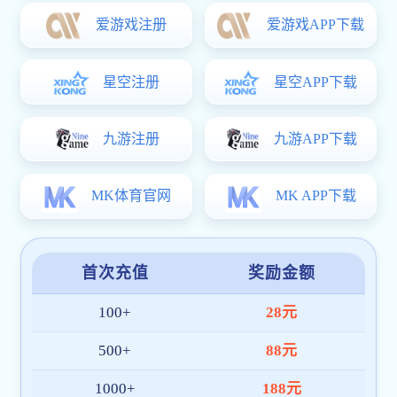
首页
体育新闻
正文
在体育竞技的舞台上，运动员们常常面临着激烈的竞争与身
体上的挑战。近日，年轻的运动员孙铭谦在一场比赛中遭遇
了对手的猛烈攻击，导致他不幸受伤。事件发生后，媒体对
此进行了广泛报道，引起了公众的关注和讨论。本文将从多
个方面对此事件进行详细阐述，包括比赛背景、伤情分析、
心理影响以及未来展望等方面，以全面呈现这一事件的各个
角度。
1、比赛背景与过程
孙铭谦是一名崭露头角的年轻运动员，他在最近的一场重要
比赛中备受瞩目。这场比赛吸引了众多观众和媒体的关注，
是他职业生涯中的一次重大挑战。在赛前，孙铭谦经过了充
分的准备，对自己的表现充满信心。然而，在比赛进行到关