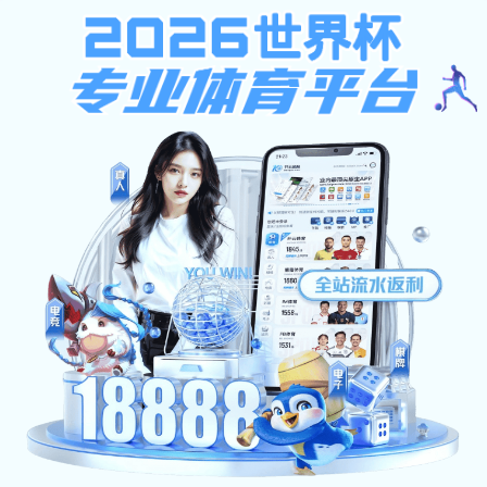
注册入口
壹号娱乐大厅入口
· 体育观
看更便捷
连接你的赛事视野，打造球迷专属的数字主场。
壹号娱乐
大厅入口网页版
提供多终端支持、高清视频、 实时比分与
赛事推荐，让你随时随地畅享体育内容。
网页端入口