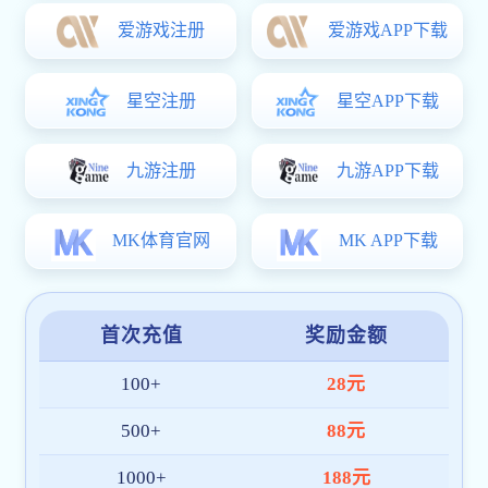
首页
体育新闻
正文
在NBA的激烈竞争中，金州勇士队一直以来都是争冠的热门
球队。最近，勇士高管表示愿意向上交易2023年选秀中的11
号秀，以进一步支持球队核心斯蒂芬·库里争夺总冠军。这一
决定反映出勇士队对于现有阵容的重视和对未来的规划，同
时也显示了他们在球员交易市场上的积极态度。本文将从四
个方面详细阐述这一决策的重要性，包括勇士当前阵容分
析、库里的领导地位、潜在交易目标以及未来展望，力求全
面解读这一策略背后的深意。
1、勇士当前阵容分析
金州勇士队如今拥有一支实力强大的阵容，其中以斯蒂芬·库
里为首的核心球员表现尤为突出。然而，在经历了伤病和年
龄增长之后，球队在季后赛中的竞争力受到了一定影响。尽