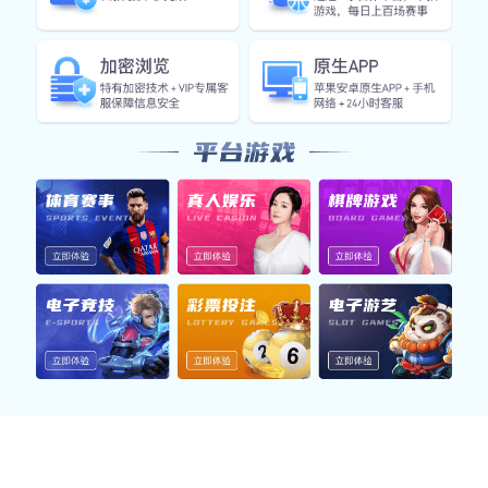
是在场上还是场下都起着重要作用。近年来，他带领球队多
次取得辉煌成绩，是俱乐部历史上最伟大的球员之一。
然而，随着时间推移，如何维护和提升他的竞技状态成为了
管理层必须考虑的问题。在这种情况下，通过交易获得新的
优秀球员，不仅能够减轻库里的负担，还能为他提供更多战
术选择，使其发挥出更大的潜力。
此外，增加新鲜血液也可以激励老将们保持竞技状态，这样
一来，全队上下都会形成一种良性的竞争氛围，有助于提高
团队凝聚力。因此，围绕库里的构建策略显得尤为重要，而
向上交易11号秀正是实现这一目标的一种方式。
3、潜在交易目标
对于金州勇士来说，在选秀中寻找合适的人才至关重要。如
果能够通过交易获取一些即战力较强或具有发展潜力的新