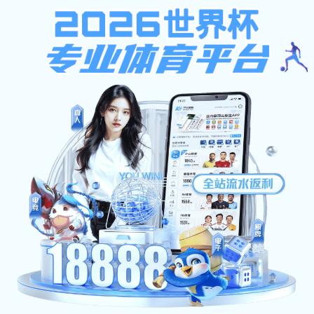
注册入口
壹号娱乐大厅入口
· 体育观
看更便捷
连接你的赛事视野，打造球迷专属的数字主场。
壹号娱乐
大厅入口网页版
提供多终端支持、高清视频、 实时比分与
赛事推荐，让你随时随地畅享体育内容。
网页端入口