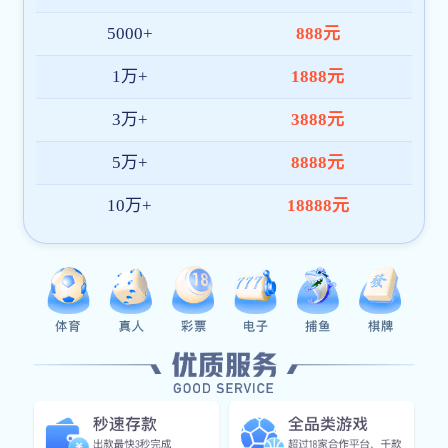
此外，文班还展示出了多样化的投篮方式。他不仅能够通过
快速运球找到空位，还能利用假动作迷惑防守者，创造出更
多的得分机会。这种灵活多变的进攻风格使得对手难以针对
他制定有效的防守策略。
值得一提的是，在这场比赛中，文班对于节奏把控也非常出
色。他能够根据场上的局势变化及时调整自己的进攻方式，
使得球队始终保持主动。这种高超的投篮技术与敏锐的战术
意识相结合，让观众真切感受到他的篮球才华。
2、稳定而积极的比赛心态
除了卓越的技术外，文班在赛场上的心态同样值得称道。面
对激烈的竞争和巨大的压力，他始终能够保持冷静，无论是
成功得分后的欢呼还是失误后的沉着，都体现了他成熟的一
面。这种心理素质让他在关键时刻能够发挥出最佳水平。