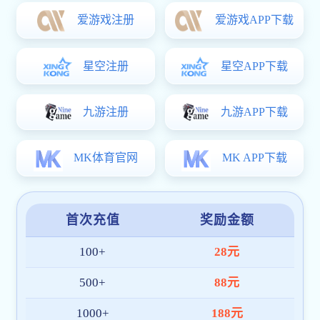
首页
体育新闻
正文
在一场备受瞩目的比赛中，年轻的篮球天才文班以惊人的表
现展现了他的超强实力。在上半场，他以三分球如雨般的精
准投篮狂砍23分，令全场观众为之欢呼。本文将从四个方面
详细阐述文班在比赛中的卓越表现，包括他的投篮技术、比
赛心态、对球队的影响以及未来的发展潜力。这些方面不仅
反映了他个人的能力，也突显了他在当前赛事中的重要地位
和未来可能带来的巨大影响。
1、投篮技术的精湛
文班在这场比赛中展现出的投篮技术可谓炉火纯青。他的三
分球命中率令人惊叹，不仅远距离投篮准确，而且出手迅
速，给对手造成了很大的防守压力。无论是面对紧逼防守还
是空位机会，他都能保持冷静，以极高的自信心完成射门。