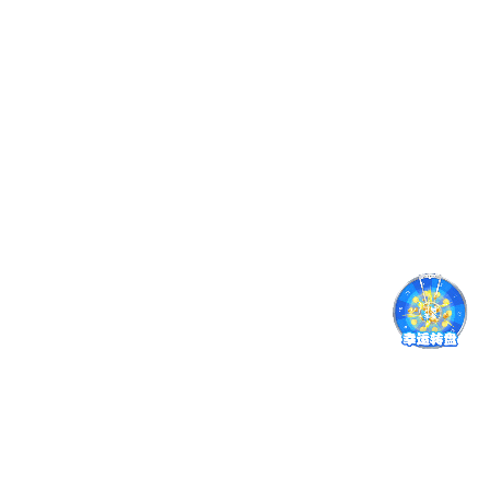
3、比赛中的影响力
爱德华兹无疑已经成为球队不可或缺的一部分，他不仅仅是
一名优秀球员，更是一位天生领袖。在比赛中，无论是场上
还是场下，他都展现出极强的感染力和号召力。随着个人能
力提升，他也越来越承担起引导全队前行的重要角色。
从战术执行到情绪调动，爱德华兹都能做到尽善尽美。当球
队遇到困难时，他往往会站出来用自己的表现鼓舞士气，通
过关键时刻的大心脏表现稳定队伍情绪。此外，在场下，他
也积极与队友沟通，共同分析战术，为下一步做好准备。这
种影响力不仅体现在技战术层面，更体现在心理层面，使整
个团队形成合力。
可以说，爱德华兹正在朝着全明星级别迈进，而这一过程中
的每一步都离不开芬奇教练给予他的信任与指导。他正以自
己独特的人格魅力和过硬实力，引领着团队不断前行，为实
现更高目标而努力奋斗。