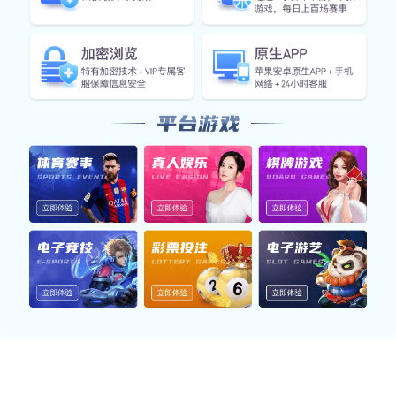
除了进攻能力外，爱德华兹在防守端同样展现出了令人惊叹
的成长。他逐渐明白防守对于赢得比赛的重要性，并且开始
付诸实践。从最初的不够专注到如今主动参与每一次防守，
这一转变让他成为一名更为全面的球员。
具体而言，他在场上的位置感与判断力有了显著提升，对对
方球员意图的识别能力加强。在面对快速反击时，他能够迅
速回撤并做好准备，从而有效阻止对方得分。此外，他还积
极参与抢断与封盖，为球队提供额外的防守支持。这种积极
向上的态度使他不仅是一个得分手，也是一个可靠的后盾。
随着时间推移，芬奇教练频繁提及爱德华兹在防守端所做出
的贡献，这不仅是对他的认可，更是对他未来可能成就的一
种鼓励。这样的双向促进，将进一步激励他继续探索自身潜
能，实现更高层次的发展。